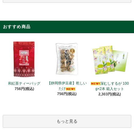
おすすめ商品
【静岡県伊豆産】乾しい
和紅茶ティーバッグ
深むしするが 100
たけ
756円(税込)
g×2本 箱入セット
756円(税込)
2,303円(税込)
もっと見る