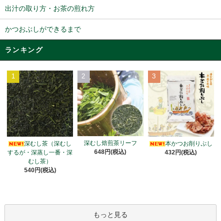
出汁の取り方・お茶の煎れ方
かつおぶしができるまで
ランキング
1
2
3
深むし焙煎茶リーフ
深むし茶（深むし
本かつお削りぶし
648円(税込)
するが・深蒸し一番・深
432円(税込)
むし茶）
540円(税込)
もっと見る