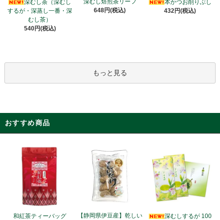
深むし焙煎茶リーフ
深むし茶（深むし
本かつお削りぶし
648円(税込)
するが・深蒸し一番・深
432円(税込)
むし茶）
540円(税込)
もっと見る
おすすめ商品
【静岡県伊豆産】乾しい
和紅茶ティーバッグ
深むしするが 100