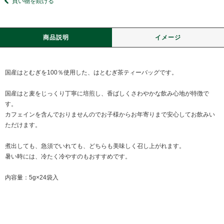
買い物を続ける
商品説明
イメージ
国産はとむぎを100％使用した、はとむぎ茶ティーバッグです。
国産はと麦をじっくり丁寧に培煎し、香ばしくさわやかな飲み心地が特徴で
す。
カフェインを含んでおりませんのでお子様からお年寄りまで安心してお飲みい
ただけます。
煮出しても、急須でいれても、どちらも美味しく召し上がれます。
暑い時には、冷たく冷やすのもおすすめです。
内容量：5g×24袋入