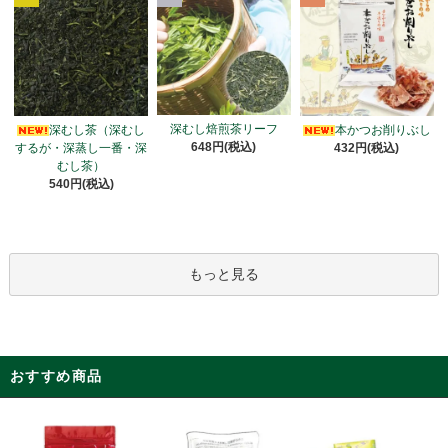
深むし焙煎茶リーフ
深むし茶（深むし
本かつお削りぶし
648円(税込)
するが・深蒸し一番・深
432円(税込)
むし茶）
540円(税込)
もっと見る
おすすめ商品