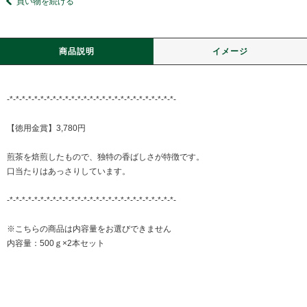
買い物を続ける
商品説明
イメージ
-*-*-*-*-*-*-*-*-*-*-*-*-*-*-*-*-*-*-*-*-*-*-*-*-*-*-*-
【徳用金賞】3,780円
煎茶を焙煎したもので、独特の香ばしさが特徴です。
口当たりはあっさりしています。
-*-*-*-*-*-*-*-*-*-*-*-*-*-*-*-*-*-*-*-*-*-*-*-*-*-*-*-
※こちらの商品は内容量をお選びできません
内容量：500ｇ×2本セット