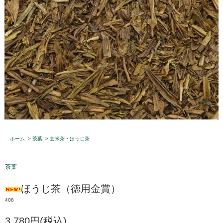
ホーム
>
茶葉
>
玄米茶・ほうじ茶
茶葉
ほうじ茶（徳用金賞）
408
3,780円(税込)