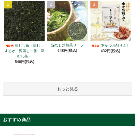
1
2
3
深むし焙煎茶リーフ
深むし茶（深むし
本かつお削りぶし
648円(税込)
するが・深蒸し一番・深
432円(税込)
むし茶）
540円(税込)
もっと見る
おすすめ商品