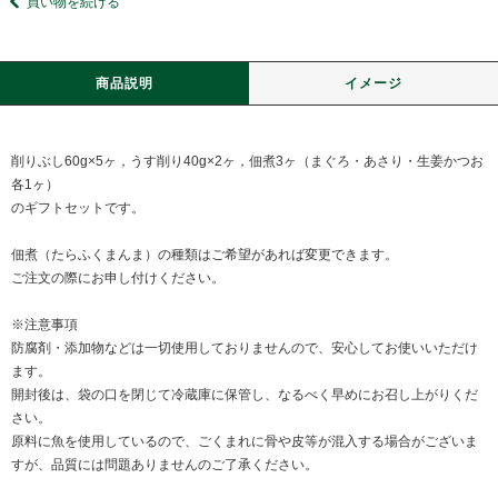
買い物を続ける
商品説明
イメージ
削りぶし60g×5ヶ，うす削り40g×2ヶ，佃煮3ヶ（まぐろ・あさり・生姜かつお
各1ヶ）
のギフトセットです。
佃煮（たらふくまんま）の種類はご希望があれば変更できます。
ご注文の際にお申し付けください。
※注意事項
防腐剤・添加物などは一切使用しておりませんので、安心してお使いいただけ
ます。
開封後は、袋の口を閉じて冷蔵庫に保管し、なるべく早めにお召し上がりくだ
さい。
原料に魚を使用しているので、ごくまれに骨や皮等が混入する場合がございま
すが、品質には問題ありませんのご了承ください。